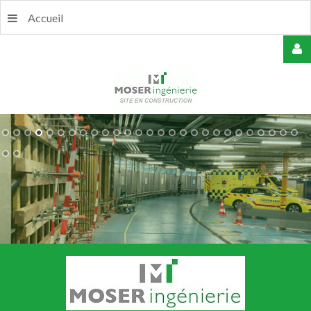
Accueil
USERNAME
MOT
DE
PASSE
REMEMBER
ME