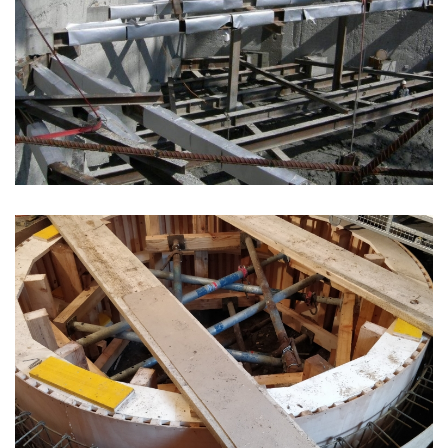
Forgot
your
password?
Forgot
your
username?
GOOGLE