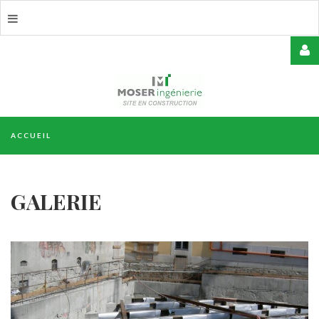
USERNAME
ACCUEIL
MOT
DE
PASSE
GALERIE
REMEMBER
ME