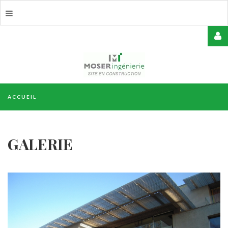
USERNAME
ACCUEIL
MOT
DE
PASSE
GALERIE
REMEMBER
ME