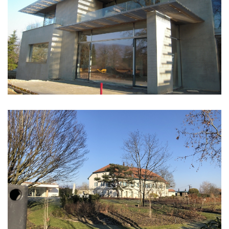
Forgot
your
password?
Forgot
your
username?
GOOGLE