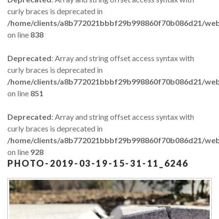
curly braces is deprecated in
/home/clients/a8b772021bbbf29b998860f70b086d21/web/
Forgot
on line
838
your
password?
Deprecated
: Array and string offset access syntax with
Forgot
curly braces is deprecated in
your
/home/clients/a8b772021bbbf29b998860f70b086d21/web/
username?
on line
851
GOOGLE
Deprecated
: Array and string offset access syntax with
curly braces is deprecated in
/home/clients/a8b772021bbbf29b998860f70b086d21/web/
on line
928
PHOTO-2019-03-19-15-31-11_6246