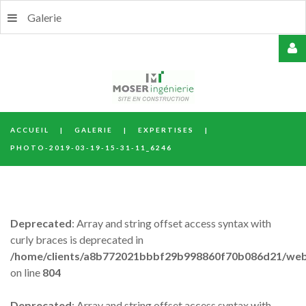
Galerie
USERNAME
ACCUEIL
|
GALERIE
|
EXPERTISES
|
MOT
PHOTO-2019-03-19-15-31-11_6246
DE
PASSE
Deprecated
: Array and string offset access syntax with
curly braces is deprecated in
/home/clients/a8b772021bbbf29b998860f70b086d21/web/
REMEMBER
on line
804
ME
Deprecated
: Array and string offset access syntax with