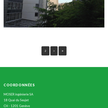
2
COORDONNÉES
MOSER ingénierie SA
18 Quai du Seujet
CH - 1201 Genève