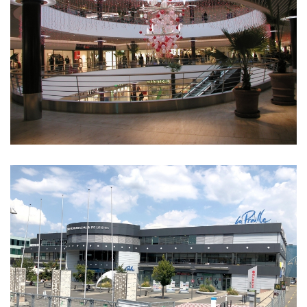
Forgot
your
password?
Forgot
your
username?
GOOGLE