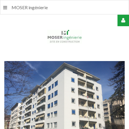
MOSER ingénierie
USERNAME
MOT
DE
PASSE
REMEMBER
ME