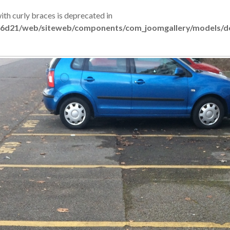
with curly braces is deprecated in
6d21/web/siteweb/components/com_joomgallery/models/de