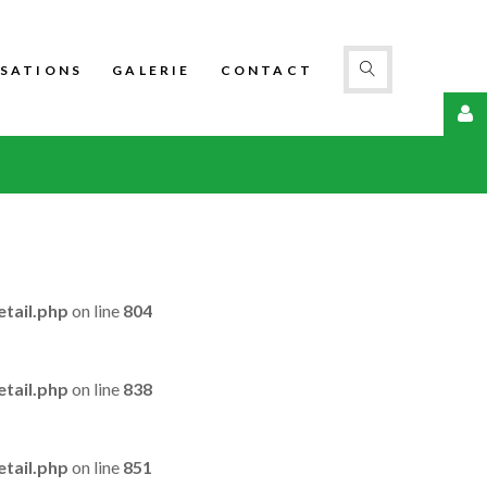
ISATIONS
GALERIE
CONTACT
USERNAME
MOT
DE
PASSE
tail.php
on line
804
tail.php
on line
838
REMEMBER
tail.php
on line
851
ME