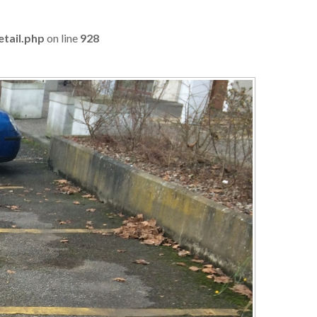
tail.php
on line
928
Forgot
your
password?
Forgot
your
username?
GOOGLE