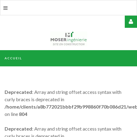
USERNAME
ACCUEIL
MOT
DE
PASSE
Deprecated
: Array and string offset access syntax with
curly braces is deprecated in
/home/clients/a8b772021bbbf29b998860f70b086d21/web/
on line
804
REMEMBER
ME
Deprecated
: Array and string offset access syntax with
curly braces is deprecated in