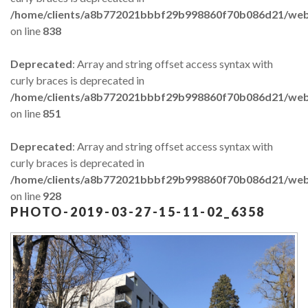
/home/clients/a8b772021bbbf29b998860f70b086d21/web/
on line
838
Forgot
your
Deprecated
: Array and string offset access syntax with
password?
curly braces is deprecated in
Forgot
/home/clients/a8b772021bbbf29b998860f70b086d21/web/
your
on line
851
username?
Deprecated
: Array and string offset access syntax with
GOOGLE
curly braces is deprecated in
/home/clients/a8b772021bbbf29b998860f70b086d21/web/
on line
928
PHOTO-2019-03-27-15-11-02_6358