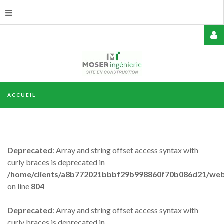
USERNAME
ACCUEIL
MOT
DE
PASSE
Deprecated
: Array and string offset access syntax with
curly braces is deprecated in
/home/clients/a8b772021bbbf29b998860f70b086d21/web/
on line
804
REMEMBER
ME
Deprecated
: Array and string offset access syntax with
curly braces is deprecated in