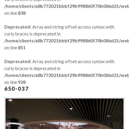
/home/clients/a8b772021bbbf29b998860f70b086d21/web/
on line
838
Forgot
your
Deprecated
: Array and string offset access syntax with
password?
curly braces is deprecated in
Forgot
/home/clients/a8b772021bbbf29b998860f70b086d21/web/
your
on line
851
username?
Deprecated
: Array and string offset access syntax with
GOOGLE
curly braces is deprecated in
/home/clients/a8b772021bbbf29b998860f70b086d21/web/
on line
928
650-037